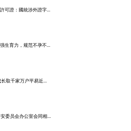
可證：國統涉外證字...
生育力，规范不孕不...
取千家万户平易近...
平安委员会办公室会同相...